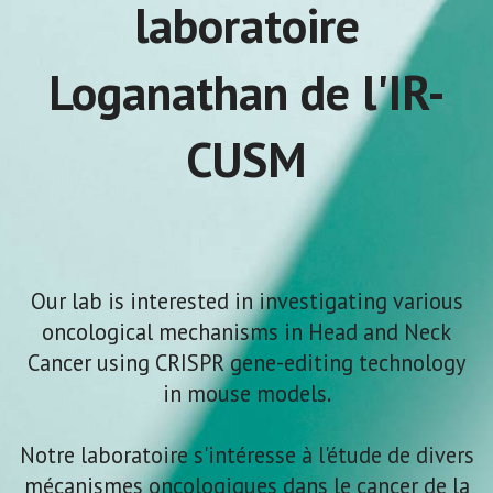
laboratoire
Loganathan de l'IR-
CUSM
Our lab is interested in investigating various
oncological mechanisms in Head and Neck
Cancer using CRISPR gene-editing technology
in mouse models.
Notre laboratoire s'intéresse à l'étude de divers
mécanismes oncologiques dans le cancer de la